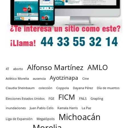
Alfonso Martínez
AMLO
4T
aborto
Ayotzinapa
Atlético Morelia
ausencia
Cine
Claudia Sheinbaum
colección
Coppola
Dayana Pérez
Día de muertos
FICM
Elecciones Estados Unidos
FGE
FNLS
Grapling
inundaciones
Juan Pablo Celis
Kamala Harris
La Paz
Michoacán
Liga de Expansión
Megalópolis
Morelia