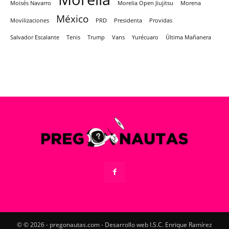
Moisés Navarro
Morelia Open Jiujitsu
Morena
México
Movilizaciones
PRD
Presidenta
Providas
Salvador Escalante
Tenis
Trump
Vans
Yurécuaro
Última Mañanera
© © 2026 - pregonautas.com - Desarrollo web I.S.C. Enrique Ramírez