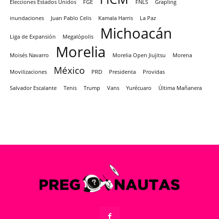
Elecciones Estados Unidos
FGE
FNLS
Grapling
inundaciones
Juan Pablo Celis
Kamala Harris
La Paz
Michoacán
Liga de Expansión
Megalópolis
Morelia
Moisés Navarro
Morelia Open Jiujitsu
Morena
México
Movilizaciones
PRD
Presidenta
Providas
Salvador Escalante
Tenis
Trump
Vans
Yurécuaro
Última Mañanera