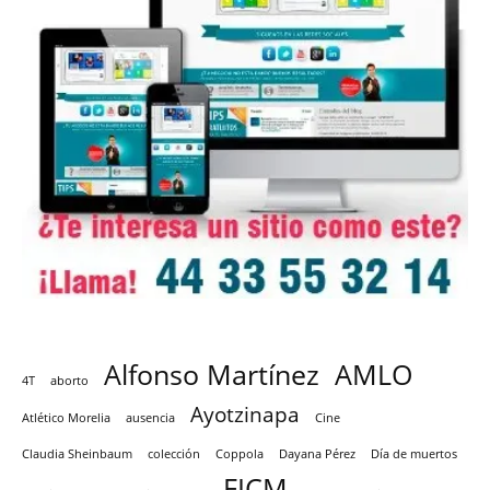
Alfonso Martínez
AMLO
4T
aborto
Ayotzinapa
Atlético Morelia
ausencia
Cine
Claudia Sheinbaum
colección
Coppola
Dayana Pérez
Día de muertos
FICM