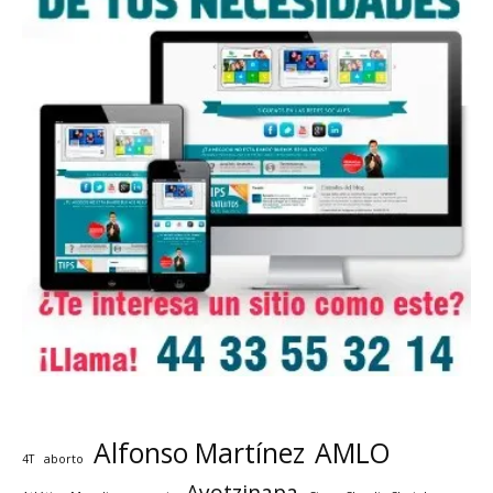
Alfonso Martínez
AMLO
4T
aborto
Ayotzinapa