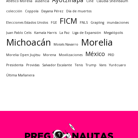
Atlético Morelia
ausencia
Cine
Claudia Sheinbaum
colección
Coppola
Dayana Pérez
Día de muertos
FICM
Elecciones Estados Unidos
FGE
FNLS
Grapling
inundaciones
Juan Pablo Celis
Kamala Harris
La Paz
Liga de Expansión
Megalópolis
Michoacán
Morelia
Moisés Navarro
México
Morelia Open Jiujitsu
Morena
Movilizaciones
PRD
Presidenta
Providas
Salvador Escalante
Tenis
Trump
Vans
Yurécuaro
Última Mañanera