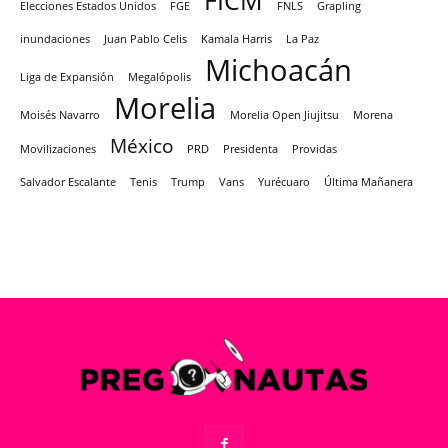
FICM
Elecciones Estados Unidos
FGE
FNLS
Grapling
inundaciones
Juan Pablo Celis
Kamala Harris
La Paz
Michoacán
Liga de Expansión
Megalópolis
Morelia
Moisés Navarro
Morelia Open Jiujitsu
Morena
México
Movilizaciones
PRD
Presidenta
Providas
Salvador Escalante
Tenis
Trump
Vans
Yurécuaro
Última Mañanera