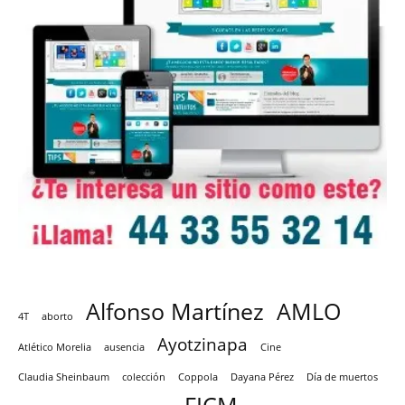
Alfonso Martínez
AMLO
4T
aborto
Ayotzinapa
Atlético Morelia
ausencia
Cine
Claudia Sheinbaum
colección
Coppola
Dayana Pérez
Día de muertos