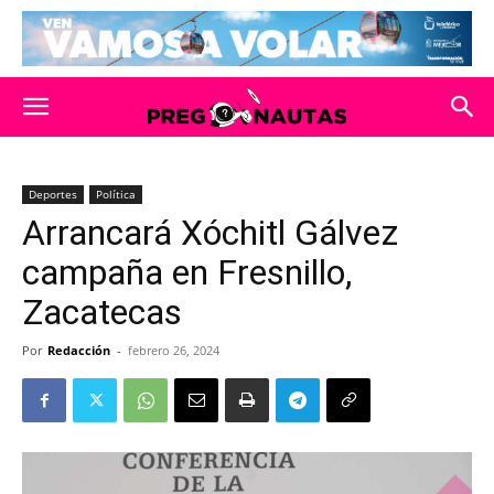
Deportes
Política
Arrancará Xóchitl Gálvez
campaña en Fresnillo,
Zacatecas
Por
Redacción
-
febrero 26, 2024