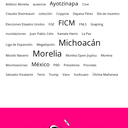
Ayotzinapa
Atlético Morelia
ausencia
Cine
Claudia Sheinbaum
colección
Coppola
Dayana Pérez
Día de muertos
FICM
Elecciones Estados Unidos
FGE
FNLS
Grapling
inundaciones
Juan Pablo Celis
Kamala Harris
La Paz
Michoacán
Liga de Expansión
Megalópolis
Morelia
Moisés Navarro
Morelia Open Jiujitsu
Morena
México
Movilizaciones
PRD
Presidenta
Providas
Salvador Escalante
Tenis
Trump
Vans
Yurécuaro
Última Mañanera