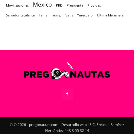
México
Movilizaciones
PRD
Presidenta
Providas
Salvador Escalante
Tenis
Trump
Vans
Yurécuaro
Última Mañanera
© © 2026 - pregonautas.com - Desarrollo web I.S.C. Enrique Ramírez
Hernández 443 3 55 32 14