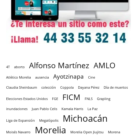
Alfonso Martínez
AMLO
4T
aborto
Ayotzinapa
Atlético Morelia
ausencia
Cine
Claudia Sheinbaum
colección
Coppola
Dayana Pérez
Día de muertos
FICM
Elecciones Estados Unidos
FGE
FNLS
Grapling
inundaciones
Juan Pablo Celis
Kamala Harris
La Paz
Michoacán
Liga de Expansión
Megalópolis
Morelia
Moisés Navarro
Morelia Open Jiujitsu
Morena