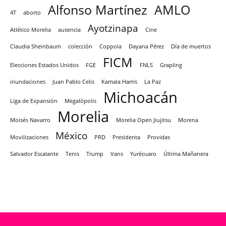
Alfonso Martínez
AMLO
4T
aborto
Ayotzinapa
Atlético Morelia
ausencia
Cine
Claudia Sheinbaum
colección
Coppola
Dayana Pérez
Día de muertos
FICM
Elecciones Estados Unidos
FGE
FNLS
Grapling
inundaciones
Juan Pablo Celis
Kamala Harris
La Paz
Michoacán
Liga de Expansión
Megalópolis
Morelia
Moisés Navarro
Morelia Open Jiujitsu
Morena
México
Movilizaciones
PRD
Presidenta
Providas
Salvador Escalante
Tenis
Trump
Vans
Yurécuaro
Última Mañanera