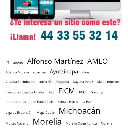
Alfonso Martínez
AMLO
4T
aborto
Ayotzinapa
Atlético Morelia
ausencia
Cine
Claudia Sheinbaum
colección
Coppola
Dayana Pérez
Día de muertos
FICM
Elecciones Estados Unidos
FGE
FNLS
Grapling
inundaciones
Juan Pablo Celis
Kamala Harris
La Paz
Michoacán
Liga de Expansión
Megalópolis
Morelia
Moisés Navarro
Morelia Open Jiujitsu
Morena