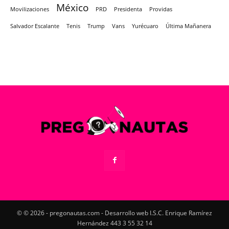
México
Movilizaciones
PRD
Presidenta
Providas
Salvador Escalante
Tenis
Trump
Vans
Yurécuaro
Última Mañanera
© © 2026 - pregonautas.com - Desarrollo web I.S.C. Enrique Ramírez
Hernández 443 3 55 32 14