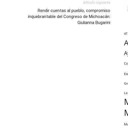
Artículo siguiente
Rendir cuentas al pueblo, compromiso
inquebrantable del Congreso de Michoacán:
Giulianna Bugarini
4T
A
Co
El
Gr
La
Mo