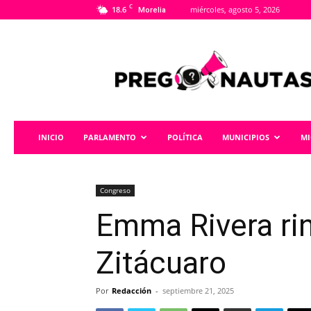
C
18.6
miércoles, agosto 5, 2026
Morelia
Pregonautas
INICIO
PARLAMENTO
POLÍTICA
MUNICIPIOS
M
Congreso
Emma Rivera rin
Zitácuaro
Por
Redacción
-
septiembre 21, 2025