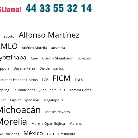
Alfonso Martínez
aborto
AMLO
Atlético Morelia
ausencia
yotzinapa
Cine
Claudia Sheinbaum
colección
ppola
Dayana Pérez
Día de muertos
FICM
ecciones Estados Unidos
FGE
FNLS
apling
inundaciones
Juan Pablo Celis
Kamala Harris
 Paz
Liga de Expansión
Megalópolis
Michoacán
Moisés Navarro
Morelia
Morelia Open Jiujitsu
Morena
México
vilizaciones
PRD
Presidenta