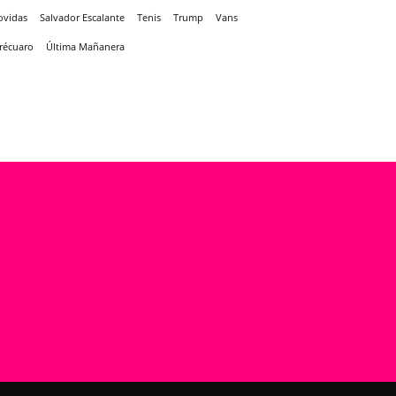
ovidas
Salvador Escalante
Tenis
Trump
Vans
récuaro
Última Mañanera