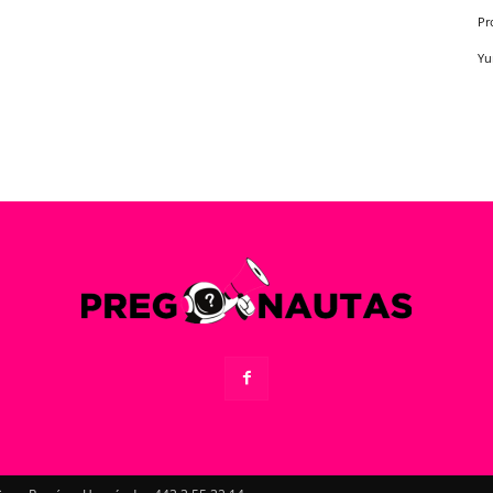
Pr
Yu