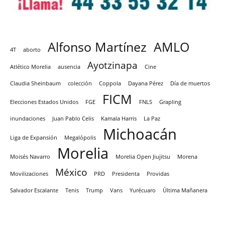
Alfonso Martínez
AMLO
4T
aborto
Ayotzinapa
Atlético Morelia
ausencia
Cine
Claudia Sheinbaum
colección
Coppola
Dayana Pérez
Día de muertos
FICM
Elecciones Estados Unidos
FGE
FNLS
Grapling
inundaciones
Juan Pablo Celis
Kamala Harris
La Paz
Michoacán
Liga de Expansión
Megalópolis
Morelia
Moisés Navarro
Morelia Open Jiujitsu
Morena
México
Movilizaciones
PRD
Presidenta
Providas
Salvador Escalante
Tenis
Trump
Vans
Yurécuaro
Última Mañanera