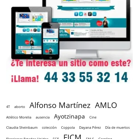
Alfonso Martínez
AMLO
4T
aborto
Ayotzinapa
Atlético Morelia
ausencia
Cine
Claudia Sheinbaum
colección
Coppola
Dayana Pérez
Día de muertos
FICM