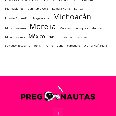
Elecciones Estados Unidos
FGE
FNLS
Grapling
inundaciones
Juan Pablo Celis
Kamala Harris
La Paz
Michoacán
Liga de Expansión
Megalópolis
Morelia
Moisés Navarro
Morelia Open Jiujitsu
Morena
México
Movilizaciones
PRD
Presidenta
Providas
Salvador Escalante
Tenis
Trump
Vans
Yurécuaro
Última Mañanera