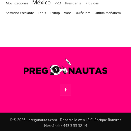
México
Movilizaciones
PRD
Presidenta
Providas
Salvador Escalante
Tenis
Trump
Vans
Yurécuaro
Última Mañanera
© © 2026 - pregonautas.com - Desarrollo web I.S.C. Enrique Ramírez
Hernández 443 3 55 32 14