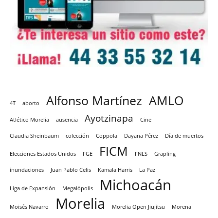
Alfonso Martínez
AMLO
4T
aborto
Ayotzinapa
Atlético Morelia
ausencia
Cine
Claudia Sheinbaum
colección
Coppola
Dayana Pérez
Día de muertos
FICM
Elecciones Estados Unidos
FGE
FNLS
Grapling
inundaciones
Juan Pablo Celis
Kamala Harris
La Paz
Michoacán
Liga de Expansión
Megalópolis
Morelia
Moisés Navarro
Morelia Open Jiujitsu
Morena