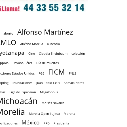
Alfonso Martínez
aborto
AMLO
Atlético Morelia
ausencia
yotzinapa
Cine
Claudia Sheinbaum
colección
ppola
Dayana Pérez
Día de muertos
FICM
ecciones Estados Unidos
FGE
FNLS
apling
inundaciones
Juan Pablo Celis
Kamala Harris
 Paz
Liga de Expansión
Megalópolis
Michoacán
Moisés Navarro
Morelia
Morelia Open Jiujitsu
Morena
México
vilizaciones
PRD
Presidenta