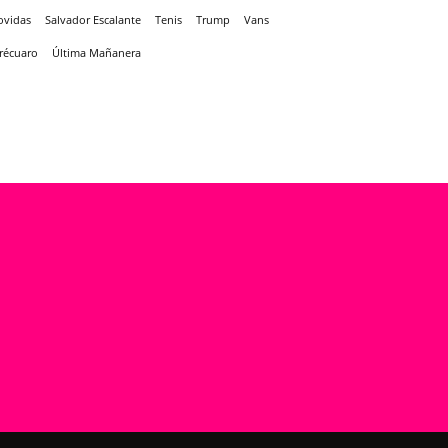
ovidas
Salvador Escalante
Tenis
Trump
Vans
récuaro
Última Mañanera