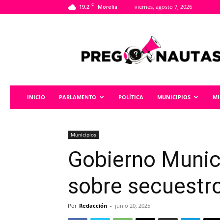
C
19.2
viernes, agosto 7, 2026
Morelia
Pregonautas
INICIO
PARLAMENTO
POLÍTICA
MUNICIPIOS
M
Municipios
Gobierno Munici
sobre secuestro
Por
Redacción
-
junio 20, 2025