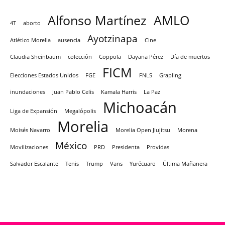
Alfonso Martínez
AMLO
4T
aborto
Ayotzinapa
Atlético Morelia
ausencia
Cine
Claudia Sheinbaum
colección
Coppola
Dayana Pérez
Día de muertos
FICM
Elecciones Estados Unidos
FGE
FNLS
Grapling
inundaciones
Juan Pablo Celis
Kamala Harris
La Paz
Michoacán
Liga de Expansión
Megalópolis
Morelia
Moisés Navarro
Morelia Open Jiujitsu
Morena
México
Movilizaciones
PRD
Presidenta
Providas
Salvador Escalante
Tenis
Trump
Vans
Yurécuaro
Última Mañanera