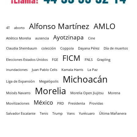
Alfonso Martínez
AMLO
4T
aborto
Ayotzinapa
Atlético Morelia
ausencia
Cine
Claudia Sheinbaum
colección
Coppola
Dayana Pérez
Día de muertos
FICM
Elecciones Estados Unidos
FGE
FNLS
Grapling
inundaciones
Juan Pablo Celis
Kamala Harris
La Paz
Michoacán
Liga de Expansión
Megalópolis
Morelia
Moisés Navarro
Morelia Open Jiujitsu
Morena
México
Movilizaciones
PRD
Presidenta
Providas
Salvador Escalante
Tenis
Trump
Vans
Yurécuaro
Última Mañanera