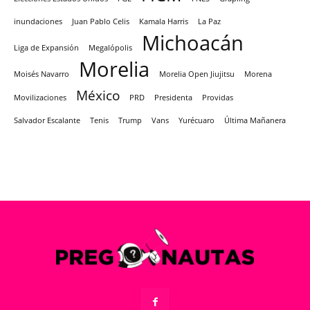
inundaciones
Juan Pablo Celis
Kamala Harris
La Paz
Michoacán
Liga de Expansión
Megalópolis
Morelia
Moisés Navarro
Morelia Open Jiujitsu
Morena
México
Movilizaciones
PRD
Presidenta
Providas
Salvador Escalante
Tenis
Trump
Vans
Yurécuaro
Última Mañanera