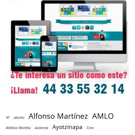
Alfonso Martínez
AMLO
4T
aborto
Ayotzinapa
Atlético Morelia
ausencia
Cine