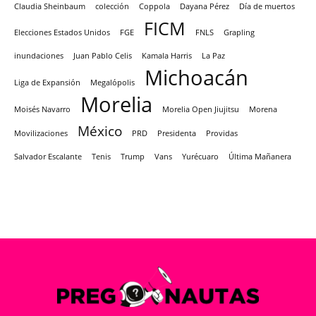
Claudia Sheinbaum
colección
Coppola
Dayana Pérez
Día de muertos
FICM
Elecciones Estados Unidos
FGE
FNLS
Grapling
inundaciones
Juan Pablo Celis
Kamala Harris
La Paz
Michoacán
Liga de Expansión
Megalópolis
Morelia
Moisés Navarro
Morelia Open Jiujitsu
Morena
México
Movilizaciones
PRD
Presidenta
Providas
Salvador Escalante
Tenis
Trump
Vans
Yurécuaro
Última Mañanera