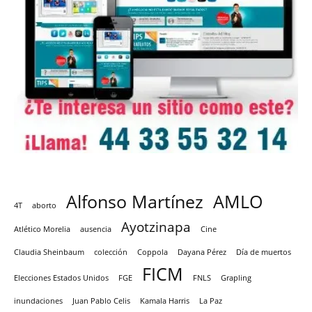
Alfonso Martínez
AMLO
4T
aborto
Ayotzinapa
Atlético Morelia
ausencia
Cine
Claudia Sheinbaum
colección
Coppola
Dayana Pérez
Día de muertos
FICM
Elecciones Estados Unidos
FGE
FNLS
Grapling
inundaciones
Juan Pablo Celis
Kamala Harris
La Paz