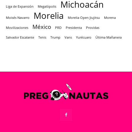
Michoacán
Liga de Expansión
Megalópolis
Morelia
Moisés Navarro
Morelia Open Jiujitsu
Morena
México
Movilizaciones
PRD
Presidenta
Providas
Salvador Escalante
Tenis
Trump
Vans
Yurécuaro
Última Mañanera