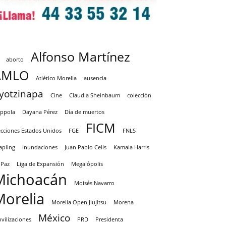
Alfonso Martínez
aborto
AMLO
Atlético Morelia
ausencia
yotzinapa
Cine
Claudia Sheinbaum
colección
ppola
Dayana Pérez
Día de muertos
FICM
ecciones Estados Unidos
FGE
FNLS
apling
inundaciones
Juan Pablo Celis
Kamala Harris
 Paz
Liga de Expansión
Megalópolis
Michoacán
Moisés Navarro
Morelia
Morelia Open Jiujitsu
Morena
México
vilizaciones
PRD
Presidenta