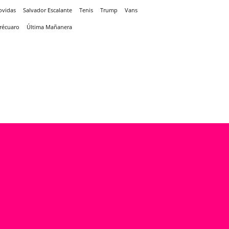
ovidas
Salvador Escalante
Tenis
Trump
Vans
récuaro
Última Mañanera