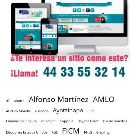
Alfonso Martínez
AMLO
4T
aborto
Ayotzinapa
Atlético Morelia
ausencia
Cine
Claudia Sheinbaum
colección
Coppola
Dayana Pérez
Día de muertos
FICM
Elecciones Estados Unidos
FGE
FNLS
Grapling