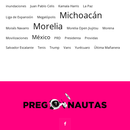
inundaciones
Juan Pablo Celis
Kamala Harris
La Paz
Michoacán
Liga de Expansión
Megalópolis
Morelia
Moisés Navarro
Morelia Open Jiujitsu
Morena
México
Movilizaciones
PRD
Presidenta
Providas
Salvador Escalante
Tenis
Trump
Vans
Yurécuaro
Última Mañanera