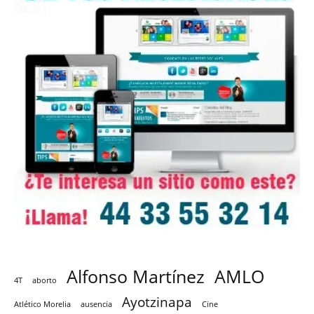
Alfonso Martínez
AMLO
4T
aborto
Ayotzinapa
Atlético Morelia
ausencia
Cine