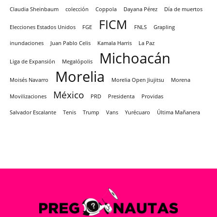
Claudia Sheinbaum
colección
Coppola
Dayana Pérez
Día de muertos
FICM
Elecciones Estados Unidos
FGE
FNLS
Grapling
inundaciones
Juan Pablo Celis
Kamala Harris
La Paz
Michoacán
Liga de Expansión
Megalópolis
Morelia
Moisés Navarro
Morelia Open Jiujitsu
Morena
México
Movilizaciones
PRD
Presidenta
Providas
Salvador Escalante
Tenis
Trump
Vans
Yurécuaro
Última Mañanera