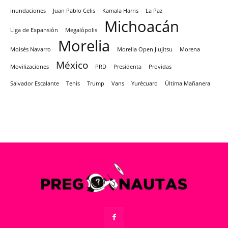
inundaciones
Juan Pablo Celis
Kamala Harris
La Paz
Michoacán
Liga de Expansión
Megalópolis
Morelia
Moisés Navarro
Morelia Open Jiujitsu
Morena
México
Movilizaciones
PRD
Presidenta
Providas
Salvador Escalante
Tenis
Trump
Vans
Yurécuaro
Última Mañanera