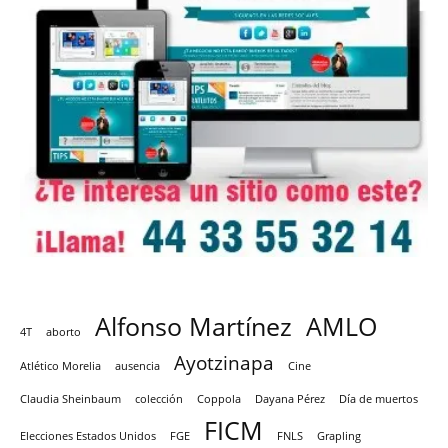
Alfonso Martínez
AMLO
4T
aborto
Ayotzinapa
Atlético Morelia
ausencia
Cine
Claudia Sheinbaum
colección
Coppola
Dayana Pérez
Día de muertos
FICM
Elecciones Estados Unidos
FGE
FNLS
Grapling