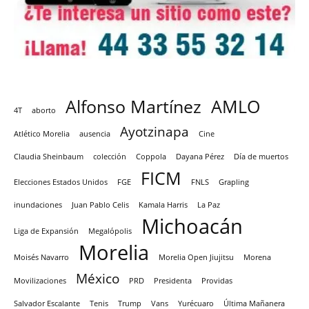
Alfonso Martínez
AMLO
4T
aborto
Ayotzinapa
Atlético Morelia
ausencia
Cine
Claudia Sheinbaum
colección
Coppola
Dayana Pérez
Día de muertos
FICM
Elecciones Estados Unidos
FGE
FNLS
Grapling
inundaciones
Juan Pablo Celis
Kamala Harris
La Paz
Michoacán
Liga de Expansión
Megalópolis
Morelia
Moisés Navarro
Morelia Open Jiujitsu
Morena
México
Movilizaciones
PRD
Presidenta
Providas
Salvador Escalante
Tenis
Trump
Vans
Yurécuaro
Última Mañanera