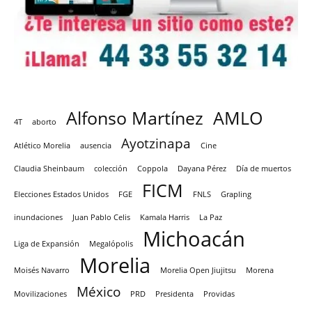
Alfonso Martínez
AMLO
4T
aborto
Ayotzinapa
Atlético Morelia
ausencia
Cine
Claudia Sheinbaum
colección
Coppola
Dayana Pérez
Día de muertos
FICM
Elecciones Estados Unidos
FGE
FNLS
Grapling
inundaciones
Juan Pablo Celis
Kamala Harris
La Paz
Michoacán
Liga de Expansión
Megalópolis
Morelia
Moisés Navarro
Morelia Open Jiujitsu
Morena
México
Movilizaciones
PRD
Presidenta
Providas