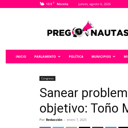
C
13.9
jueves, agosto 6, 2026
Morelia
Pregonautas
INICIO
PARLAMENTO
POLÍTICA
MUNICIPIOS
M
Congreso
Sanear problemá
objetivo: Toño
Por
Redacción
-
enero 7, 2025