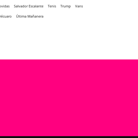
ovidas
Salvador Escalante
Tenis
Trump
Vans
récuaro
Última Mañanera