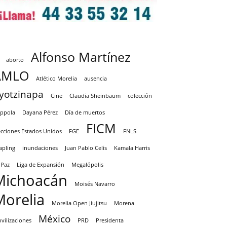
Alfonso Martínez
aborto
AMLO
Atlético Morelia
ausencia
yotzinapa
Cine
Claudia Sheinbaum
colección
ppola
Dayana Pérez
Día de muertos
FICM
ecciones Estados Unidos
FGE
FNLS
apling
inundaciones
Juan Pablo Celis
Kamala Harris
 Paz
Liga de Expansión
Megalópolis
Michoacán
Moisés Navarro
Morelia
Morelia Open Jiujitsu
Morena
México
vilizaciones
PRD
Presidenta