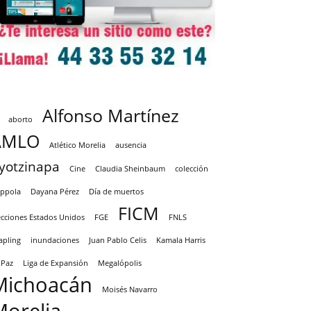
Alfonso Martínez
aborto
AMLO
Atlético Morelia
ausencia
yotzinapa
Cine
Claudia Sheinbaum
colección
ppola
Dayana Pérez
Día de muertos
FICM
ecciones Estados Unidos
FGE
FNLS
apling
inundaciones
Juan Pablo Celis
Kamala Harris
 Paz
Liga de Expansión
Megalópolis
Michoacán
Moisés Navarro