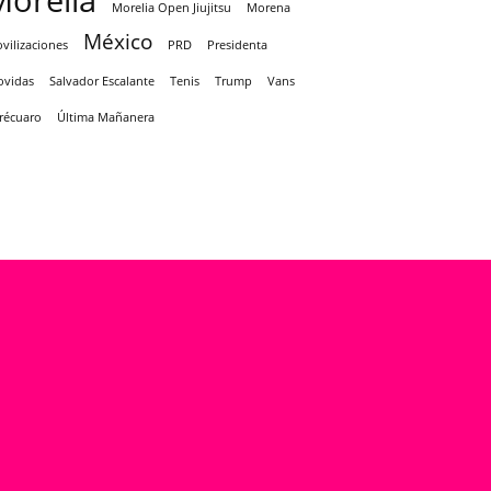
Morelia
Morelia Open Jiujitsu
Morena
México
vilizaciones
PRD
Presidenta
ovidas
Salvador Escalante
Tenis
Trump
Vans
récuaro
Última Mañanera