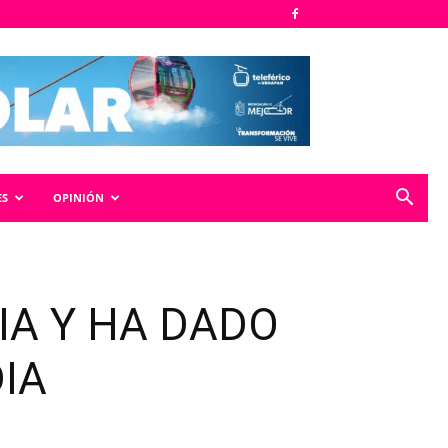
ES
OPINIÓN
IA Y HA DADO
IA