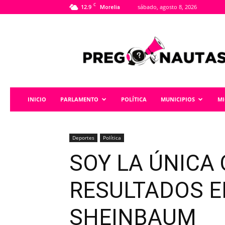
C
12.9
sábado, agosto 8, 2026
Morelia
Pregonautas
INICIO
PARLAMENTO
POLÍTICA
MUNICIPIOS
M
Deportes
Política
SOY LA ÚNICA 
RESULTADOS E
SHEINBAUM