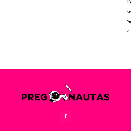
Mo
Pr
Yu