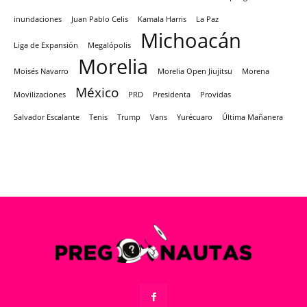
inundaciones
Juan Pablo Celis
Kamala Harris
La Paz
Michoacán
Liga de Expansión
Megalópolis
Morelia
Moisés Navarro
Morelia Open Jiujitsu
Morena
México
Movilizaciones
PRD
Presidenta
Providas
Salvador Escalante
Tenis
Trump
Vans
Yurécuaro
Última Mañanera