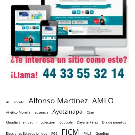
Alfonso Martínez
AMLO
4T
aborto
Ayotzinapa
Atlético Morelia
ausencia
Cine
Claudia Sheinbaum
colección
Coppola
Dayana Pérez
Día de muertos
FICM
Elecciones Estados Unidos
FGE
FNLS
Grapling