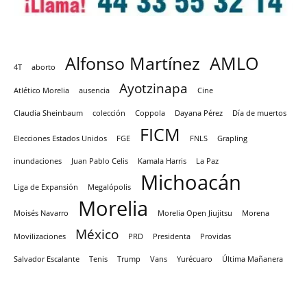
Alfonso Martínez
AMLO
4T
aborto
Ayotzinapa
Atlético Morelia
ausencia
Cine
Claudia Sheinbaum
colección
Coppola
Dayana Pérez
Día de muertos
FICM
Elecciones Estados Unidos
FGE
FNLS
Grapling
inundaciones
Juan Pablo Celis
Kamala Harris
La Paz
Michoacán
Liga de Expansión
Megalópolis
Morelia
Moisés Navarro
Morelia Open Jiujitsu
Morena
México
Movilizaciones
PRD
Presidenta
Providas
Salvador Escalante
Tenis
Trump
Vans
Yurécuaro
Última Mañanera