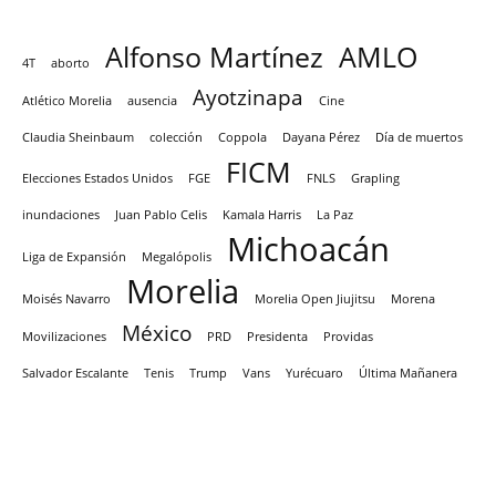
Alfonso Martínez
AMLO
4T
aborto
Ayotzinapa
Atlético Morelia
ausencia
Cine
Claudia Sheinbaum
colección
Coppola
Dayana Pérez
Día de muertos
FICM
Elecciones Estados Unidos
FGE
FNLS
Grapling
inundaciones
Juan Pablo Celis
Kamala Harris
La Paz
Michoacán
Liga de Expansión
Megalópolis
Morelia
Moisés Navarro
Morelia Open Jiujitsu
Morena
México
Movilizaciones
PRD
Presidenta
Providas
Salvador Escalante
Tenis
Trump
Vans
Yurécuaro
Última Mañanera