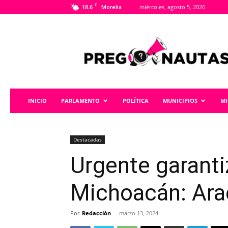
C
18.6
miércoles, agosto 5, 2026
Morelia
Pregonautas
INICIO
PARLAMENTO
POLÍTICA
MUNICIPIOS
M
Destacadas
Urgente garanti
Michoacán: Ara
Por
Redacción
-
marzo 13, 2024