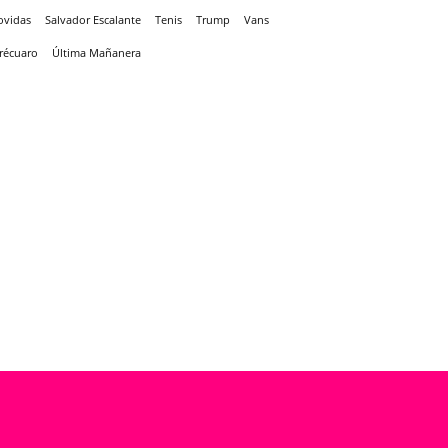
ovidas
Salvador Escalante
Tenis
Trump
Vans
récuaro
Última Mañanera