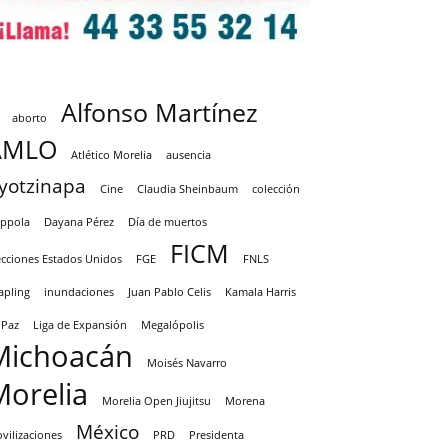
Alfonso Martínez
aborto
AMLO
Atlético Morelia
ausencia
yotzinapa
Cine
Claudia Sheinbaum
colección
ppola
Dayana Pérez
Día de muertos
FICM
ecciones Estados Unidos
FGE
FNLS
apling
inundaciones
Juan Pablo Celis
Kamala Harris
 Paz
Liga de Expansión
Megalópolis
Michoacán
Moisés Navarro
Morelia
Morelia Open Jiujitsu
Morena
México
vilizaciones
PRD
Presidenta