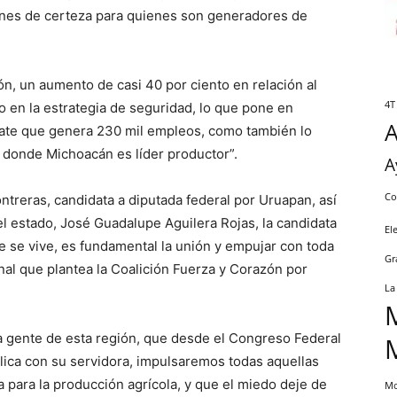
iones de certeza para quienes son generadores de
n, un aumento de casi 40 por ciento en relación al
4T
o en la estrategia de seguridad, lo que pone en
cate que genera 230 mil empleos, como también lo
n donde Michoacán es líder productor”.
A
Co
treras, candidata a diputada federal por Uruapan, así
l estado, José Guadalupe Aguilera Rojas, la candidata
El
ue se vive, es fundamental la unión y empujar con toda
Gr
nal que plantea la Coalición Fuerza y Corazón por
La
la gente de esta región, que desde el Congreso Federal
ica con su servidora, impulsaremos todas aquellas
 para la producción agrícola, y que el miedo deje de
Mo