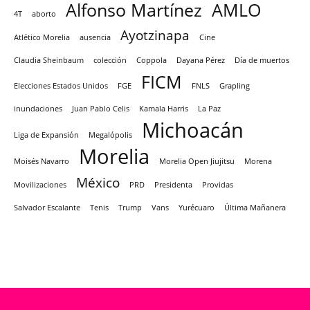
Alfonso Martínez
AMLO
4T
aborto
Ayotzinapa
Atlético Morelia
ausencia
Cine
Claudia Sheinbaum
colección
Coppola
Dayana Pérez
Día de muertos
FICM
Elecciones Estados Unidos
FGE
FNLS
Grapling
inundaciones
Juan Pablo Celis
Kamala Harris
La Paz
Michoacán
Liga de Expansión
Megalópolis
Morelia
Moisés Navarro
Morelia Open Jiujitsu
Morena
México
Movilizaciones
PRD
Presidenta
Providas
Salvador Escalante
Tenis
Trump
Vans
Yurécuaro
Última Mañanera