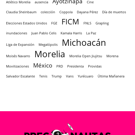
Ayotzinapa
Atlético Morelia
ausencia
Cine
Claudia Sheinbaum
colección
Coppola
Dayana Pérez
Día de muertos
FICM
Elecciones Estados Unidos
FGE
FNLS
Grapling
inundaciones
Juan Pablo Celis
Kamala Harris
La Paz
Michoacán
Liga de Expansión
Megalópolis
Morelia
Moisés Navarro
Morelia Open Jiujitsu
Morena
México
Movilizaciones
PRD
Presidenta
Providas
Salvador Escalante
Tenis
Trump
Vans
Yurécuaro
Última Mañanera