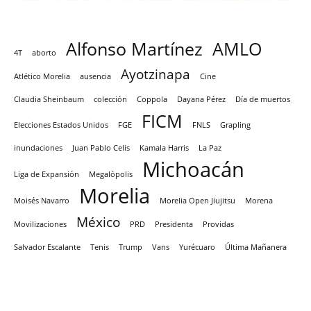
Alfonso Martínez
AMLO
4T
aborto
Ayotzinapa
Atlético Morelia
ausencia
Cine
Claudia Sheinbaum
colección
Coppola
Dayana Pérez
Día de muertos
FICM
Elecciones Estados Unidos
FGE
FNLS
Grapling
inundaciones
Juan Pablo Celis
Kamala Harris
La Paz
Michoacán
Liga de Expansión
Megalópolis
Morelia
Moisés Navarro
Morelia Open Jiujitsu
Morena
México
Movilizaciones
PRD
Presidenta
Providas
Salvador Escalante
Tenis
Trump
Vans
Yurécuaro
Última Mañanera