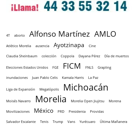
Alfonso Martínez
AMLO
4T
aborto
Ayotzinapa
Atlético Morelia
ausencia
Cine
Claudia Sheinbaum
colección
Coppola
Dayana Pérez
Día de muertos
FICM
Elecciones Estados Unidos
FGE
FNLS
Grapling
inundaciones
Juan Pablo Celis
Kamala Harris
La Paz
Michoacán
Liga de Expansión
Megalópolis
Morelia
Moisés Navarro
Morelia Open Jiujitsu
Morena
México
Movilizaciones
PRD
Presidenta
Providas
Salvador Escalante
Tenis
Trump
Vans
Yurécuaro
Última Mañanera