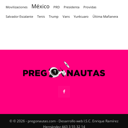
México
Movilizaciones
PRD
Presidenta
Providas
Salvador Escalante
Tenis
Trump
Vans
Yurécuaro
Última Mañanera
© © 2026 - pregonautas.com - Desarrollo web I.S.C. Enrique Ramírez
Hernández 443 3 55 32 14