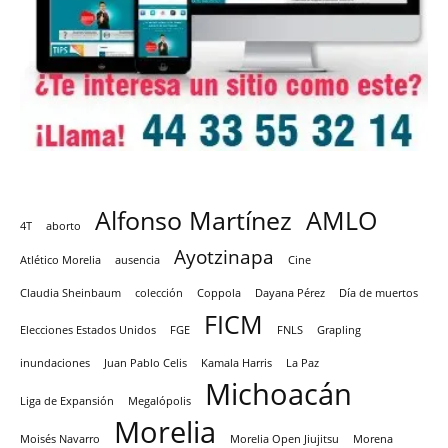
Alfonso Martínez
AMLO
4T
aborto
Ayotzinapa
Atlético Morelia
ausencia
Cine
Claudia Sheinbaum
colección
Coppola
Dayana Pérez
Día de muertos
FICM
Elecciones Estados Unidos
FGE
FNLS
Grapling
inundaciones
Juan Pablo Celis
Kamala Harris
La Paz
Michoacán
Liga de Expansión
Megalópolis
Morelia
Moisés Navarro
Morelia Open Jiujitsu
Morena