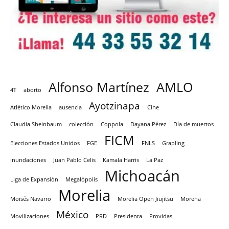
Alfonso Martínez
AMLO
4T
aborto
Ayotzinapa
Atlético Morelia
ausencia
Cine
Claudia Sheinbaum
colección
Coppola
Dayana Pérez
Día de muertos
FICM
Elecciones Estados Unidos
FGE
FNLS
Grapling
inundaciones
Juan Pablo Celis
Kamala Harris
La Paz
Michoacán
Liga de Expansión
Megalópolis
Morelia
Moisés Navarro
Morelia Open Jiujitsu
Morena
México
Movilizaciones
PRD
Presidenta
Providas