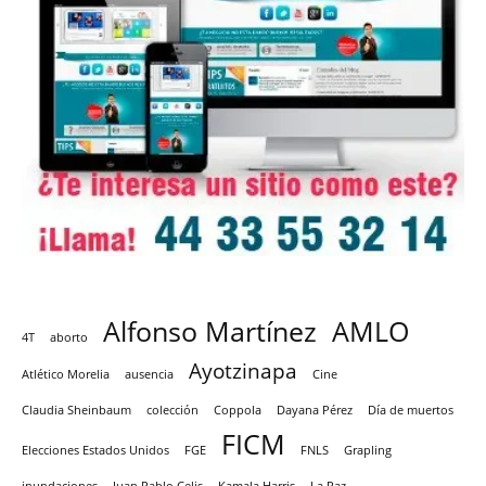
Alfonso Martínez
AMLO
4T
aborto
Ayotzinapa
Atlético Morelia
ausencia
Cine
Claudia Sheinbaum
colección
Coppola
Dayana Pérez
Día de muertos
FICM
Elecciones Estados Unidos
FGE
FNLS
Grapling