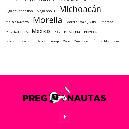
inundaciones
Juan Pablo Celis
Kamala Harris
La Paz
Michoacán
Liga de Expansión
Megalópolis
Morelia
Moisés Navarro
Morelia Open Jiujitsu
Morena
México
Movilizaciones
PRD
Presidenta
Providas
Salvador Escalante
Tenis
Trump
Vans
Yurécuaro
Última Mañanera