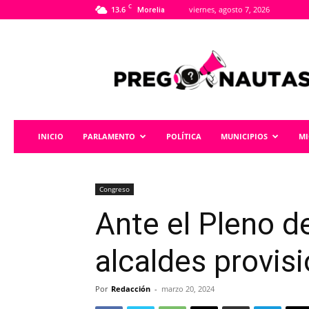
C
13.6
viernes, agosto 7, 2026
Morelia
Pregonautas
INICIO
PARLAMENTO
POLÍTICA
MUNICIPIOS
M
Congreso
Ante el Pleno de
alcaldes provis
Por
Redacción
-
marzo 20, 2024