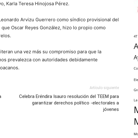
o, Karla Teresa Hinojosa Pérez.
, Leonardo Arvizu Guerrero como síndico provisional del
 que Oscar Reyes González, hizo lo propio como
elos.
4T
reiteran una vez más su compromiso para que la
A
nos prevalezca con autoridades debidamente
hoacanos.
Co
El
Artículo siguiente
Gr
a
Celebra Eréndira Isauro resolución del TEEM para
La
garantizar derechos político -electorales a
jóvenes
Mo