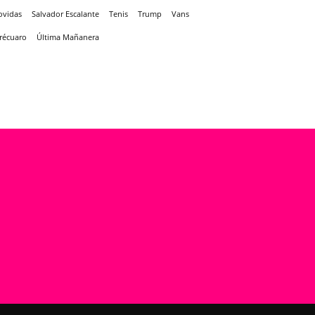
ovidas
Salvador Escalante
Tenis
Trump
Vans
récuaro
Última Mañanera