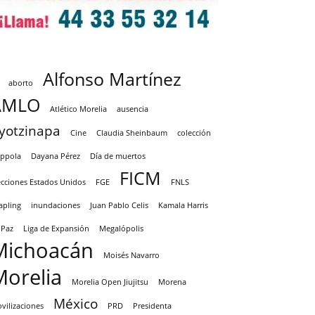
Alfonso Martínez
aborto
AMLO
Atlético Morelia
ausencia
yotzinapa
Cine
Claudia Sheinbaum
colección
ppola
Dayana Pérez
Día de muertos
FICM
ecciones Estados Unidos
FGE
FNLS
apling
inundaciones
Juan Pablo Celis
Kamala Harris
 Paz
Liga de Expansión
Megalópolis
Michoacán
Moisés Navarro
Morelia
Morelia Open Jiujitsu
Morena
México
vilizaciones
PRD
Presidenta