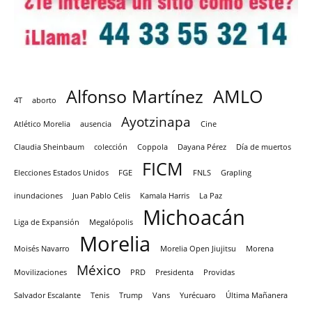
Alfonso Martínez
AMLO
4T
aborto
Ayotzinapa
Atlético Morelia
ausencia
Cine
Claudia Sheinbaum
colección
Coppola
Dayana Pérez
Día de muertos
FICM
Elecciones Estados Unidos
FGE
FNLS
Grapling
inundaciones
Juan Pablo Celis
Kamala Harris
La Paz
Michoacán
Liga de Expansión
Megalópolis
Morelia
Moisés Navarro
Morelia Open Jiujitsu
Morena
México
Movilizaciones
PRD
Presidenta
Providas
Salvador Escalante
Tenis
Trump
Vans
Yurécuaro
Última Mañanera