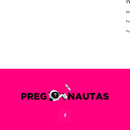
Mo
Pr
Yu