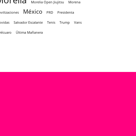
Morelia
Morelia Open Jiujitsu
Morena
México
vilizaciones
PRD
Presidenta
ovidas
Salvador Escalante
Tenis
Trump
Vans
récuaro
Última Mañanera