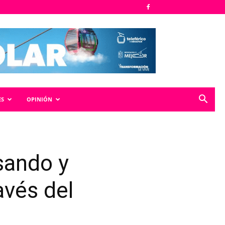
ES
OPINIÓN
sando y
avés del