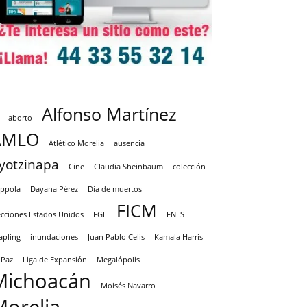
Alfonso Martínez
aborto
AMLO
Atlético Morelia
ausencia
yotzinapa
Cine
Claudia Sheinbaum
colección
ppola
Dayana Pérez
Día de muertos
FICM
ecciones Estados Unidos
FGE
FNLS
apling
inundaciones
Juan Pablo Celis
Kamala Harris
 Paz
Liga de Expansión
Megalópolis
Michoacán
Moisés Navarro