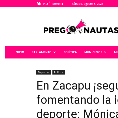
C
14.2
sábado, agosto 8, 2026
Morelia
Pregonautas
INICIO
PARLAMENTO
POLÍTICA
MUNICIPIOS
M
Deportes
Política
En Zacapu ¡seg
fomentando la i
deporte: Mónic