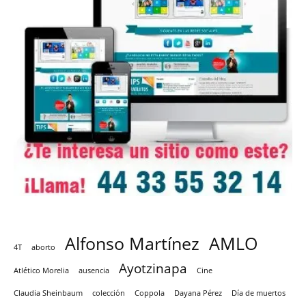
Alfonso Martínez
AMLO
4T
aborto
Ayotzinapa
Atlético Morelia
ausencia
Cine
Claudia Sheinbaum
colección
Coppola
Dayana Pérez
Día de muertos