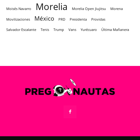
Morelia
Moisés Navarro
Morelia Open Jiujitsu
Morena
México
Movilizaciones
PRD
Presidenta
Providas
Salvador Escalante
Tenis
Trump
Vans
Yurécuaro
Última Mañanera