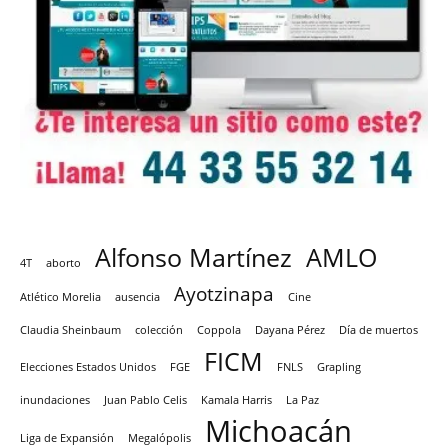
Alfonso Martínez
AMLO
4T
aborto
Ayotzinapa
Atlético Morelia
ausencia
Cine
Claudia Sheinbaum
colección
Coppola
Dayana Pérez
Día de muertos
FICM
Elecciones Estados Unidos
FGE
FNLS
Grapling
inundaciones
Juan Pablo Celis
Kamala Harris
La Paz
Michoacán
Liga de Expansión
Megalópolis