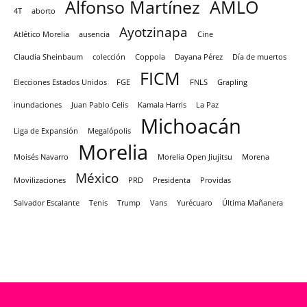
Alfonso Martínez
AMLO
4T
aborto
Ayotzinapa
Atlético Morelia
ausencia
Cine
Claudia Sheinbaum
colección
Coppola
Dayana Pérez
Día de muertos
FICM
Elecciones Estados Unidos
FGE
FNLS
Grapling
inundaciones
Juan Pablo Celis
Kamala Harris
La Paz
Michoacán
Liga de Expansión
Megalópolis
Morelia
Moisés Navarro
Morelia Open Jiujitsu
Morena
México
Movilizaciones
PRD
Presidenta
Providas
Salvador Escalante
Tenis
Trump
Vans
Yurécuaro
Última Mañanera