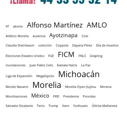
Alfonso Martínez
AMLO
4T
aborto
Ayotzinapa
Atlético Morelia
ausencia
Cine
Claudia Sheinbaum
colección
Coppola
Dayana Pérez
Día de muertos
FICM
Elecciones Estados Unidos
FGE
FNLS
Grapling
inundaciones
Juan Pablo Celis
Kamala Harris
La Paz
Michoacán
Liga de Expansión
Megalópolis
Morelia
Moisés Navarro
Morelia Open Jiujitsu
Morena
México
Movilizaciones
PRD
Presidenta
Providas
Salvador Escalante
Tenis
Trump
Vans
Yurécuaro
Última Mañanera