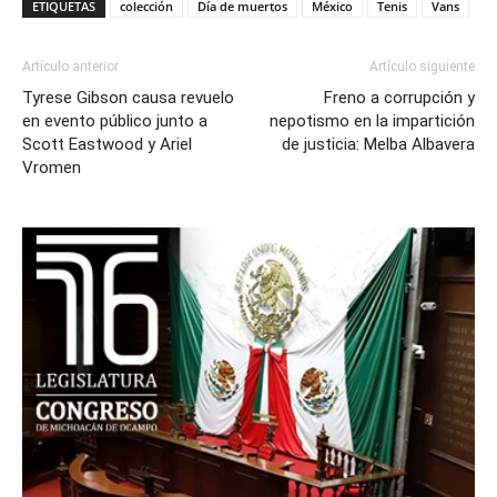
ETIQUETAS
colección
Día de muertos
México
Tenis
Vans
Artículo anterior
Artículo siguiente
Tyrese Gibson causa revuelo
Freno a corrupción y
en evento público junto a
nepotismo en la impartición
Scott Eastwood y Ariel
de justicia: Melba Albavera
Vromen