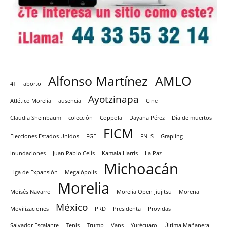
Alfonso Martínez
AMLO
4T
aborto
Ayotzinapa
Atlético Morelia
ausencia
Cine
Claudia Sheinbaum
colección
Coppola
Dayana Pérez
Día de muertos
FICM
Elecciones Estados Unidos
FGE
FNLS
Grapling
inundaciones
Juan Pablo Celis
Kamala Harris
La Paz
Michoacán
Liga de Expansión
Megalópolis
Morelia
Moisés Navarro
Morelia Open Jiujitsu
Morena
México
Movilizaciones
PRD
Presidenta
Providas
Salvador Escalante
Tenis
Trump
Vans
Yurécuaro
Última Mañanera