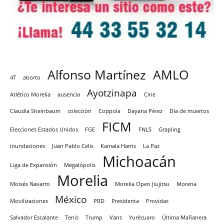
Alfonso Martínez
AMLO
4T
aborto
Ayotzinapa
Atlético Morelia
ausencia
Cine
Claudia Sheinbaum
colección
Coppola
Dayana Pérez
Día de muertos
FICM
Elecciones Estados Unidos
FGE
FNLS
Grapling
inundaciones
Juan Pablo Celis
Kamala Harris
La Paz
Michoacán
Liga de Expansión
Megalópolis
Morelia
Moisés Navarro
Morelia Open Jiujitsu
Morena
México
Movilizaciones
PRD
Presidenta
Providas
Salvador Escalante
Tenis
Trump
Vans
Yurécuaro
Última Mañanera