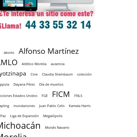
Alfonso Martínez
aborto
AMLO
Atlético Morelia
ausencia
yotzinapa
Cine
Claudia Sheinbaum
colección
ppola
Dayana Pérez
Día de muertos
FICM
ecciones Estados Unidos
FGE
FNLS
apling
inundaciones
Juan Pablo Celis
Kamala Harris
 Paz
Liga de Expansión
Megalópolis
Michoacán
Moisés Navarro