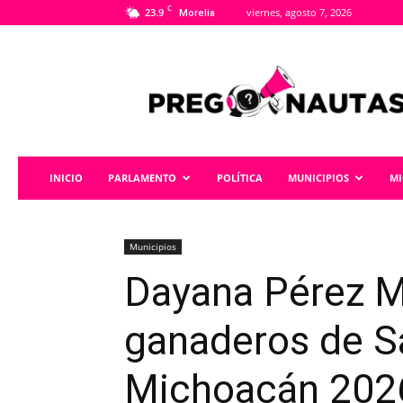
C
23.9
viernes, agosto 7, 2026
Morelia
Pregonautas
INICIO
PARLAMENTO
POLÍTICA
MUNICIPIOS
M
Municipios
Dayana Pérez M
ganaderos de S
Michoacán 202