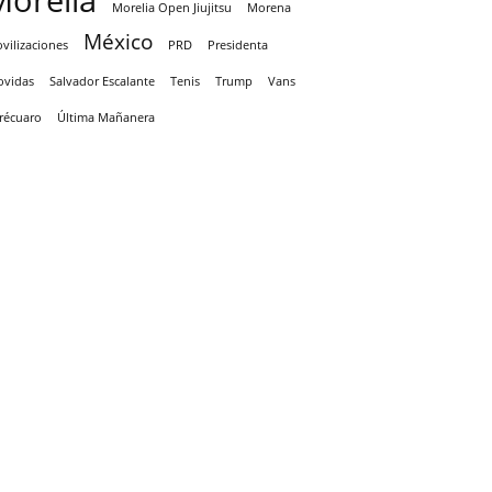
Morelia
Morelia Open Jiujitsu
Morena
México
vilizaciones
PRD
Presidenta
ovidas
Salvador Escalante
Tenis
Trump
Vans
récuaro
Última Mañanera