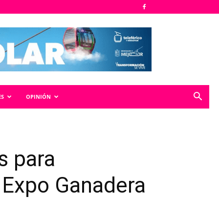
ES
OPINIÓN
s para
a Expo Ganadera