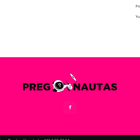
Pr
Yu