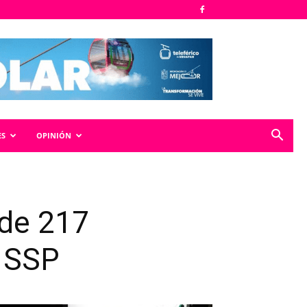
ES
OPINIÓN
 de 217
: SSP