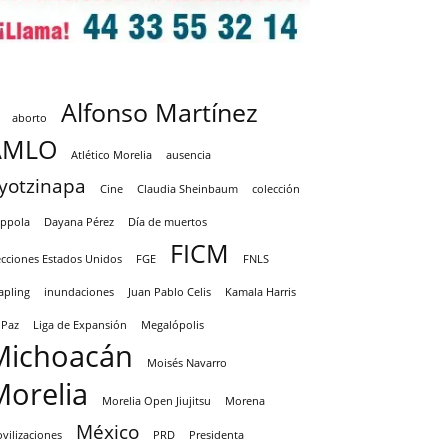
Alfonso Martínez
aborto
AMLO
Atlético Morelia
ausencia
yotzinapa
Cine
Claudia Sheinbaum
colección
ppola
Dayana Pérez
Día de muertos
FICM
ecciones Estados Unidos
FGE
FNLS
apling
inundaciones
Juan Pablo Celis
Kamala Harris
 Paz
Liga de Expansión
Megalópolis
Michoacán
Moisés Navarro
Morelia
Morelia Open Jiujitsu
Morena
México
vilizaciones
PRD
Presidenta