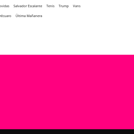
ovidas
Salvador Escalante
Tenis
Trump
Vans
récuaro
Última Mañanera