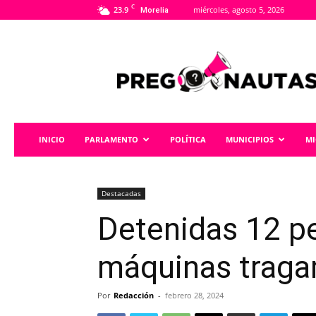
C
23.9
miércoles, agosto 5, 2026
Morelia
Pregonautas
INICIO
PARLAMENTO
POLÍTICA
MUNICIPIOS
M
Destacadas
Detenidas 12 p
máquinas traga
Por
Redacción
-
febrero 28, 2024