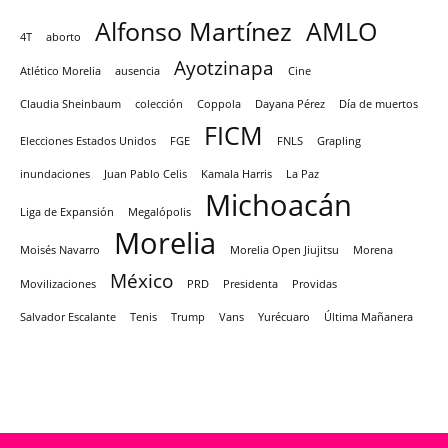
Alfonso Martínez
AMLO
4T
aborto
Ayotzinapa
Atlético Morelia
ausencia
Cine
Claudia Sheinbaum
colección
Coppola
Dayana Pérez
Día de muertos
FICM
Elecciones Estados Unidos
FGE
FNLS
Grapling
inundaciones
Juan Pablo Celis
Kamala Harris
La Paz
Michoacán
Liga de Expansión
Megalópolis
Morelia
Moisés Navarro
Morelia Open Jiujitsu
Morena
México
Movilizaciones
PRD
Presidenta
Providas
Salvador Escalante
Tenis
Trump
Vans
Yurécuaro
Última Mañanera