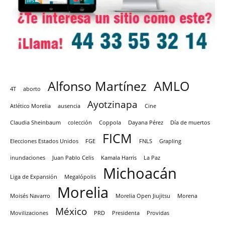
Alfonso Martínez
AMLO
4T
aborto
Ayotzinapa
Atlético Morelia
ausencia
Cine
Claudia Sheinbaum
colección
Coppola
Dayana Pérez
Día de muertos
FICM
Elecciones Estados Unidos
FGE
FNLS
Grapling
inundaciones
Juan Pablo Celis
Kamala Harris
La Paz
Michoacán
Liga de Expansión
Megalópolis
Morelia
Moisés Navarro
Morelia Open Jiujitsu
Morena
México
Movilizaciones
PRD
Presidenta
Providas